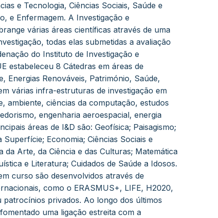
cias e Tecnologia, Ciências Sociais, Saúde e
, e Enfermagem. A Investigação e
range várias áreas científicas através de uma
nvestigação, todas elas submetidas a avaliação
denação do Instituto de Investigação e
E estabeleceu 8 Cátedras em áreas de
de, Energias Renováveis, Património, Saúde,
em várias infra-estruturas de investigação em
e, ambiente, ciências da computação, estudos
edorismo, engenharia aeroespacial, energia
incipais áreas de I&D são: Geofísica; Paisagismo;
a Superfície; Economia; Ciências Sociais e
ria da Arte, da Ciência e das Culturas; Matemática
ística e Literatura; Cuidados de Saúde a Idosos.
em curso são desenvolvidos através de
nternacionais, como o ERASMUS+, LIFE, H2020,
patrocínios privados. Ao longo dos últimos
 fomentado uma ligação estreita com a