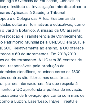
sicologia e Ciências da Educação, Ciências do
a; o Instituto de Investigação Interdisciplinar, o
leares Aplicadas à Saúde, o Tribunal
ropeu e o Colégio das Artes. Existem ainda
idades culturais, formativas e educativas, como
ou o Jardim Botânico. A missão da UC assenta
 Investigação e Transferência de Conhecimento.
omo Património Mundial pela UNESCO em 2013 e
NESCO. Relativamente ao ensino, a UC oferece
estrados e 69 doutoramentos. Em 2018/2019
ses de doutoramento. A UC tem 38 centros de
cada, responsáveis pela produção de
omínios científicos, reunindo cerca de 1800
stes centros são líderes nas suas áreas,
r painéis internacionais. No que respeita à
mento, a UC aprofunda a política de inovação
cossistema de Inovação que conta com mais de
 como a Luzitin, LaserLeap, InEye, TreatU e