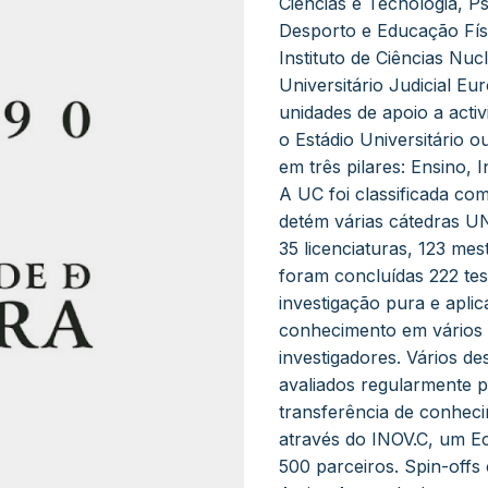
Ciências e Tecnologia, P
Desporto e Educação Físic
Instituto de Ciências Nuc
Universitário Judicial Eu
unidades de apoio a activ
o Estádio Universitário 
em três pilares: Ensino,
A UC foi classificada c
detém várias cátedras U
35 licenciaturas, 123 m
foram concluídas 222 te
investigação pura e apli
conhecimento em vários d
investigadores. Vários de
avaliados regularmente po
transferência de conheci
através do INOV.C, um E
500 parceiros. Spin-offs