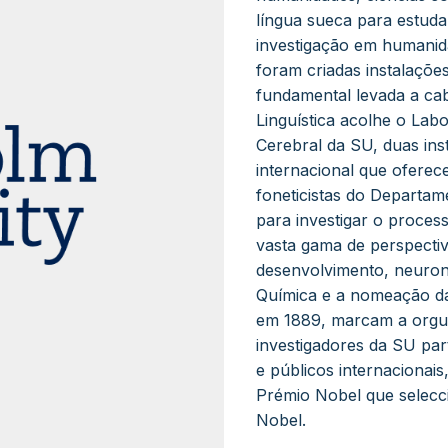
língua sueca para estuda
investigação em humanid
foram criadas instalaçõe
fundamental levada a ca
Linguística acolhe o Labo
Cerebral da SU, duas ins
internacional que oferece
foneticistas do Departame
para investigar o proce
vasta gama de perspectiva
desenvolvimento, neuron
Química e a nomeação da
em 1889, marcam a orgulh
investigadores da SU par
e públicos internaciona
Prémio Nobel que selec
Nobel.