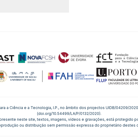
ara a Ciência e a Tecnologia, I.P., no âmbito dos projectos UIDB/04209/2
(doi.org/10.54499/LA/P/0132/2020).
esente neste site, textos, imagens, vídeos e gravações, está protegido por
eprodução ou distribuição sem permissão expressa do proprietário destes di