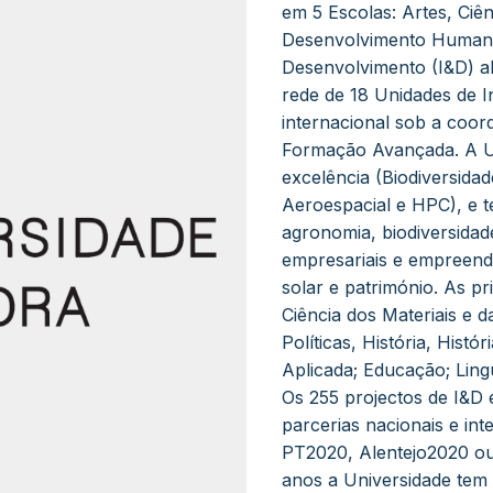
em 5 Escolas: Artes, Ciên
Desenvolvimento Humano
Desenvolvimento (I&D) ab
rede de 18 Unidades de I
internacional sob a coor
Formação Avançada. A U
excelência (Biodiversida
Aeroespacial e HPC), e t
agronomia, biodiversidad
empresariais e empreend
solar e património. As pr
Ciência dos Materiais e d
Políticas, História, Histó
Aplicada; Educação; Lingu
Os 255 projectos de I&D 
parcerias nacionais e i
PT2020, Alentejo2020 ou 
anos a Universidade tem